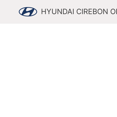
Skip
to
HYUNDAI CIREBON OF
content