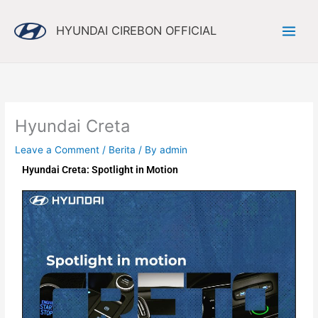
Skip
to
HYUNDAI CIREBON OFFICIAL
content
Hyundai Creta
Leave a Comment
/
Berita
/ By
admin
Hyundai Creta: Spotlight in Motion