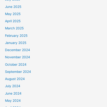
June 2025
May 2025
April 2025
March 2025
February 2025
January 2025
December 2024
November 2024
October 2024
September 2024
August 2024
July 2024
June 2024
May 2024