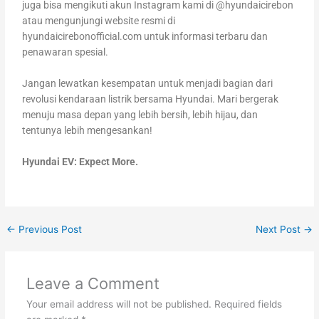
juga bisa mengikuti akun Instagram kami di @hyundaicirebon
atau mengunjungi website resmi di
hyundaicirebonofficial.com untuk informasi terbaru dan
penawaran spesial.
Jangan lewatkan kesempatan untuk menjadi bagian dari
revolusi kendaraan listrik bersama Hyundai. Mari bergerak
menuju masa depan yang lebih bersih, lebih hijau, dan
tentunya lebih mengesankan!
Hyundai EV: Expect More.
←
Previous Post
Next Post
→
Leave a Comment
Your email address will not be published.
Required fields