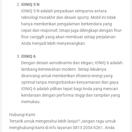
IONIQ 5 N
IONIQ 5 N adalah perpaduan sempurna antara
teknologi mutakhir dan desain sporty. Mobil ini tidak
hanya memberikan pengalaman berkendara yang
cepat dan responsif, tetapi juga dilengkapi dengan fitur-
fitur canggih yang akan membuat setiap perjalanan
Anda menjadi lebih menyenangkan.
IONIQ 6
Dengan desain aerodinamis dan elegan, IONIQ 6 adalah
lambang kemewahan modern. Setiap lekuknya
dirancang untuk memberikan efisiensi energi yang
optimal tanpa mengorbankan kenyamanan dan gaya.
IONIQ 6 adalah pilihan tepat bagi Anda yang mencari
kendaraan dengan performa tinggi dan tampilan yang
memukau.
Hubungi Kami
Tertarik untuk mengetahui lebih lanjut? Jangan ragu untuk
menghubungi kami di info layanan 0813 2054 6261. Anda