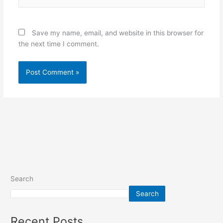
Save my name, email, and website in this browser for
the next time I comment.
Search
Search
Recent Posts