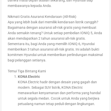
bahwa masa depan adalah sekarang, dan Hyundai siap
membawanya kepada Anda.
Nikmati Gratis Asuransi Kendaraan (All-Risk)
Apa yang lebih baik dari memiliki kendaraan listrik canggih?
Bagaimana dengan asuransi all-risk gratis yang membuat
Anda semakin tenang? Untuk setiap pembelian IONIQ 5, Anda
akan mendapatkan 2 tahun asuransi all-risk gratis.
Sementara itu, bagi Anda yang memilih IONIQ 6, Hyundai
memberikan 3 tahun asuransi all-risk gratis. Ini adalah bukti
komitmen Hyundai untuk memberikan perlindungan maksimal
bagi pelanggan setianya.
Temui Tiga Bintang Kami
KONA Electric
KONA Electric hadir dengan desain yang gagah dan
modern. Sebagai SUV listrik, KONA Electric
menawarkan kenyamanan dan performa yang handal
untuk segala medan. Cocok untuk Anda yang berjiwa
petualang namun tetap peduli dengan lingkungan.