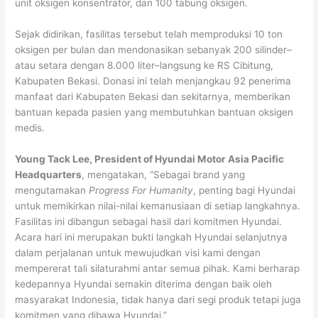
unit oksigen konsentrator, dan 100 tabung oksigen.
Sejak didirikan, fasilitas tersebut telah memproduksi 10 ton
oksigen per bulan dan mendonasikan sebanyak 200 silinder–
atau setara dengan 8.000 liter–langsung ke RS Cibitung,
Kabupaten Bekasi. Donasi ini telah menjangkau 92 penerima
manfaat dari Kabupaten Bekasi dan sekitarnya, memberikan
bantuan kepada pasien yang membutuhkan bantuan oksigen
medis.
Young Tack Lee, President of Hyundai Motor Asia Pacific
Headquarters
, mengatakan, “Sebagai brand yang
mengutamakan
Progress For Humanity
, penting bagi Hyundai
untuk memikirkan nilai-nilai kemanusiaan di setiap langkahnya.
Fasilitas ini dibangun sebagai hasil dari komitmen Hyundai.
Acara hari ini merupakan bukti langkah Hyundai selanjutnya
dalam perjalanan untuk mewujudkan visi kami dengan
mempererat tali silaturahmi antar semua pihak. Kami berharap
kedepannya Hyundai semakin diterima dengan baik oleh
masyarakat Indonesia, tidak hanya dari segi produk tetapi juga
komitmen yang dibawa Hyundai.”