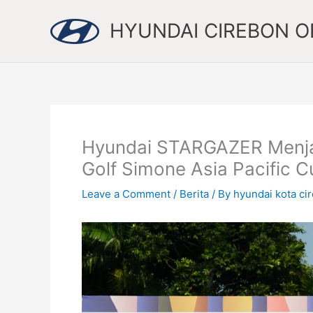
Skip
to
HYUNDAI CIREBON OF
content
Hyundai STARGAZER Menja
Golf Simone Asia Pacific C
Leave a Comment
/
Berita
/ By
hyundai kota ci