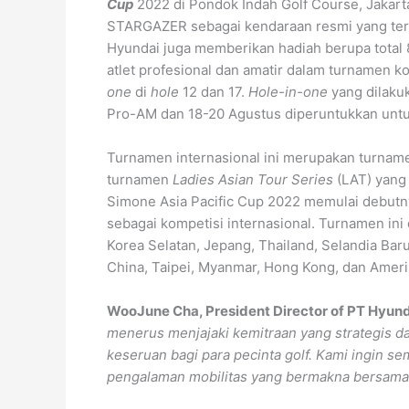
Cup
2022 di Pondok Indah Golf Course, Jakar
STARGAZER sebagai kendaraan resmi yang terse
Hyundai juga memberikan hadiah berupa total
atlet profesional dan amatir dalam turnamen ko
one
di
hole
12 dan 17.
Hole-in-one
yang dilaku
Pro-AM dan 18-20 Agustus diperuntukkan unt
Turnamen internasional ini merupakan turna
turnamen
Ladies Asian Tour Series
(LAT) yang 
Simone Asia Pacific Cup 2022 memulai debutny
sebagai kompetisi internasional. Turnamen ini di
Korea Selatan, Jepang, Thailand, Selandia Baru, 
China, Taipei, Myanmar, Hong Kong, dan Amerik
WooJune Cha, President Director of PT Hyund
menerus menjajaki kemitraan yang strategis d
keseruan bagi para pecinta golf. Kami ingin 
pengalaman mobilitas yang bermakna bersama