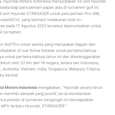
ta. Hyundai Motors Indonesia menyediakan 35 unit Hyundai
dia bagi para pemain papan atas di turnamen golf ini.
 8 unit Hyundai STARGAZER untuk para pemain Pro-AM,
mpetitif ini, yang berhasil melakukan
hole-in-
kan pada 17 Agustus 2022 tersebut diperuntukkan untuk
uk turnamen.
men
Golf Pro
untuk wanita yang merupakan bagian dari
diadakan di luar Korea Selatan untuk pertama kalinya.
a untuk pertama kalinya tahun ini dan diselenggarakan
ikuti oleh 22 tim dari 16 negara, antara lain Indonesia,
Australia, Vietnam, India, Singapura, Malaysia, Filipina,
a Serikat.
ai Motors Indonesia
mengatakan,
“Hyundai secara terus
an memiliki dampak yang positif, serta memberikan
semua pemain di turnamen bergengsi ini mendapatkan
 MPV terbaru Hyundai, STARGAZER.”