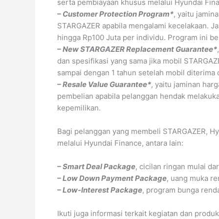
serta pembiayaan khusus melalui Hyundai Fin
– Customer Protection Program*
, yaitu jami
STARGAZER apabila mengalami kecelakaan. Jam
hingga Rp100 Juta per individu. Program ini be
– New STARGAZER Replacement Guarantee*
dan spesifikasi yang sama jika mobil STARGAZ
sampai dengan 1 tahun setelah mobil diterima 
– Resale Value Guarantee*
, yaitu jaminan har
pembelian apabila pelanggan hendak melakuk
kepemilikan.
Bagi pelanggan yang membeli STARGAZER, Hy
melalui Hyundai Finance, antara lain:
– Smart Deal Package
, cicilan ringan mulai da
– Low Down Payment Package
, uang muka re
– Low-Interest Package
, program bunga renda
Ikuti juga informasi terkait kegiatan dan produ