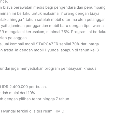
ance.
nan biaya perawatan medis bagi pengendara dan penumpang
inan ini berlaku untuk maksimal 7 orang dengan biaya
rlaku hingga 1 tahun setelah mobil diterima oleh pelanggan.
, yaitu jaminan penggantian mobil baru dengan tipe, warna,
ER mengalami kerusakan, minimal 75%. Program ini berlaku
oleh pelanggan.
ga jual kembali mobil STARGAZER senilai 70% dari harga
an
trade-in
dengan mobil Hyundai apapun di tahun ke-3
undai juga menyediakan program pembiayaan khusus
ri IDR 2.400.000 per bulan.
ndah mulai dari 10%.
h dengan pilihan tenor hingga 7 tahun.
k Hyundai terkini di situs resmi HMID