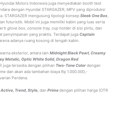
Hyundai Motors Indonesia juga menyediakan booth test
endara dengan Hyundai STARGAZER, MPV yang diproduksi
esia. STARGAZER mengusung tipologi konsep
Sleek One Box
,
an futuristik. Mobil ini juga memiliki kabin yang luas serta
erti
glove box, console tray, cup holder
di sisi pintu, dan
t penyimpanan yang praktis. Terdapat juga
Captain
rena adanya ruang kosong di tengah kabin.
rna eksterior, antara lain
Midnight Black Pearl, Creamy
rey Metalic, Optic White Solid, Dragon Red
 juga tersedia dengan pilihan
Two-Tone Color
dengan
ime dan akan ada tambahan biaya Rp 1.000.000,-
 varian Perdana.
u
Active, Trend, Style,
dan
Prime
dengan pilihan harga (OTR