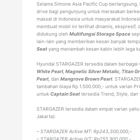
Selama Simone Asia Pacific Cup berlangsung, 
drive bagi pengunjung untuk merasakan berk
massal di Indonesia untuk masyarakat Indon
membuat mobil ini terlihat dinamis, ekspresif, d
didukung oleh
Multifungsi Storage Space
sep
lain-lain yang memberikan kesan banyak tempa
Seat
yang menambah kesan kabin lebih lega ka
Hyundai STARGAZER tersedia dalam berbagai wa
White Pearl, Magnetic Silver Metalic, Titan G
Pearl,
dan
Mangrove Brown Pearl
. STARGAZER
tambahan biaya Rp 1.500.000,- untuk varian Pr
untuk
Captain Seat
tersedia Trend, Style, dan
STARGAZER tersedia dalam empat varian yait
Jakarta):
– STARGAZER Active MT: Rp243,300,000,-
– STARGAZER Active IVT: Rp255,900,000,-