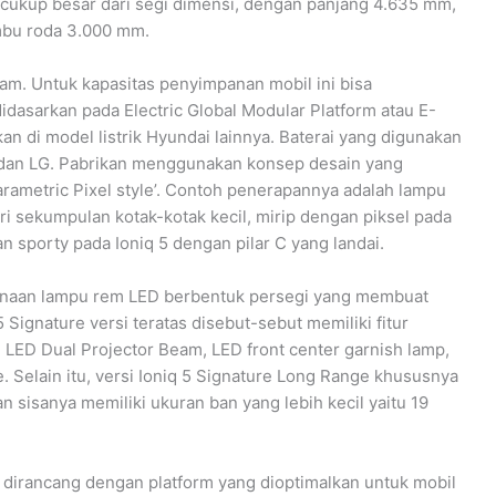
 5 cukup besar dari segi dimensi, dengan panjang 4.635 mm,
umbu roda 3.000 mm.
gram. Untuk kapasitas penyimpanan mobil ini bisa
idasarkan pada Electric Global Modular Platform atau E-
n di model listrik Hyundai lainnya. Baterai yang digunakan
ai dan LG. Pabrikan menggunakan konsep desain yang
rametric Pixel style’. Contoh penerapannya adalah lampu
ari sekumpulan kotak-kotak kecil, mirip dengan piksel pada
n sporty pada Ioniq 5 dengan pilar C yang landai.
ggunaan lampu rem LED berbentuk persegi yang membuat
5 Signature versi teratas disebut-sebut memiliki fitur
xel LED Dual Projector Beam, LED front center garnish lamp,
e. Selain itu, versi Ioniq 5 Signature Long Range khususnya
sisanya memiliki ukuran ban yang lebih kecil yaitu 19
5 dirancang dengan platform yang dioptimalkan untuk mobil