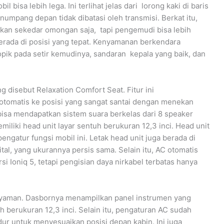
l bisa lebih lega. Ini terlihat jelas dari lorong kaki di baris
umpang depan tidak dibatasi oleh transmisi. Berkat itu,
ukan sekedar omongan saja, tapi pengemudi bisa lebih
erada di posisi yang tepat. Kenyamanan berkendara
kopik pada setir kemudinya, sandaran kepala yang baik, dan
ng disebut Relaxation Comfort Seat. Fitur ini
otomatis ke posisi yang sangat santai dengan menekan
bisa mendapatkan sistem suara berkelas dari 8 speaker
emiliki head unit layar sentuh berukuran 12,3 inci. Head unit
pengatur fungsi mobil ini. Letak head unit juga berada di
tal, yang ukurannya persis sama. Selain itu, AC otomatis
si Ioniq 5, tetapi pengisian daya nirkabel terbatas hanya
 nyaman. Dasbornya menampilkan panel instrumen yang
 berukuran 12,3 inci. Selain itu, pengaturan AC sudah
ndur untuk menyesuaikan posisi depan kabin. Ini juga