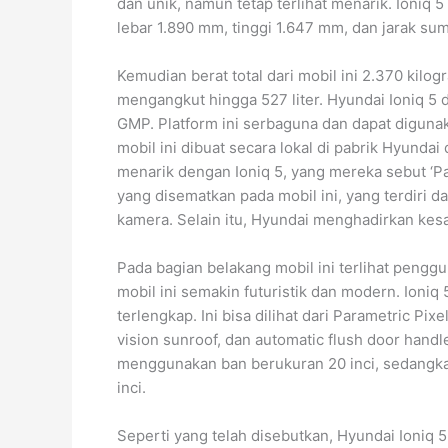
dan unik, namun tetap terlihat menarik. Ioniq
lebar 1.890 mm, tinggi 1.647 mm, dan jarak s
Kemudian berat total dari mobil ini 2.370 kilo
mengangkut hingga 527 liter. Hyundai Ioniq 5 d
GMP. Platform ini serbaguna dan dapat digunaka
mobil ini dibuat secara lokal di pabrik Hyund
menarik dengan Ioniq 5, yang mereka sebut ‘Pa
yang disematkan pada mobil ini, yang terdiri d
kamera. Selain itu, Hyundai menghadirkan kesa
Pada bagian belakang mobil ini terlihat pen
mobil ini semakin futuristik dan modern. Ioniq 
terlengkap. Ini bisa dilihat dari Parametric Pi
vision sunroof, dan automatic flush door handl
menggunakan ban berukuran 20 inci, sedangkan 
inci.
Seperti yang telah disebutkan, Hyundai Ioniq 