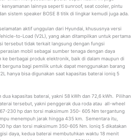
r kenyamanan lainnya seperti sunroof, seat cooler, pintu
dan sistem speaker BOSE 8 titik di lingkar kemudi juga ada.
 keselamatan aktif unggulan dari Hyundai, khususnya versi
ehicle-to-Load (V2L), yang akan ditampilkan untuk pertama
gsi tersebut tidak terkait langsung dengan fungsi
perasian mobil sebagai sumber tenaga dengan daya
n ke berbagai produk elektronik, baik di dalam maupun di
gat berguna bagi pemilik untuk dapat menggunakan barang
V2L hanya bisa digunakan saat kapasitas baterai ioniq 5
 dua kapasitas baterai, yakni 58 kWh dan 72,6 kWh. Pilihan
aterai tersebut, yakni penggerak dua roda atau all-wheel
a 167-230 hp dan torsi maksimum 350- 605 Nm tergantung
i mampu menempuh jarak hingga 435 km. Sementara itu,
300 hp dan torsi maksimum 350-605 Nm. Ioniq 5 dikatakan
gisi daya, kedua baterai membutuhkan waktu 18 menit