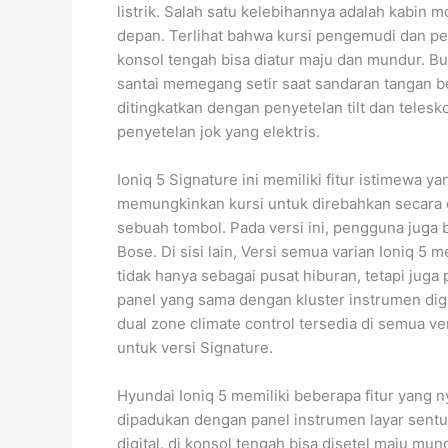
listrik. Salah satu kelebihannya adalah kabin mobi
depan. Terlihat bahwa kursi pengemudi dan pen
konsol tengah bisa diatur maju dan mundur. B
santai memegang setir saat sandaran tangan b
ditingkatkan dengan penyetelan tilt dan teles
penyetelan jok yang elektris.
Ioniq 5 Signature ini memiliki fitur istimewa ya
memungkinkan kursi untuk direbahkan secara 
sebuah tombol. Pada versi ini, pengguna juga 
Bose. Di sisi lain, Versi semua varian Ioniq 5 m
tidak hanya sebagai pusat hiburan, tetapi juga 
panel yang sama dengan kluster instrumen digi
dual zone climate control tersedia di semua ver
untuk versi Signature.
Hyundai Ioniq 5 memiliki beberapa fitur yang
dipadukan dengan panel instrumen layar sentuh
digital. di konsol tengah bisa disetel maju mu